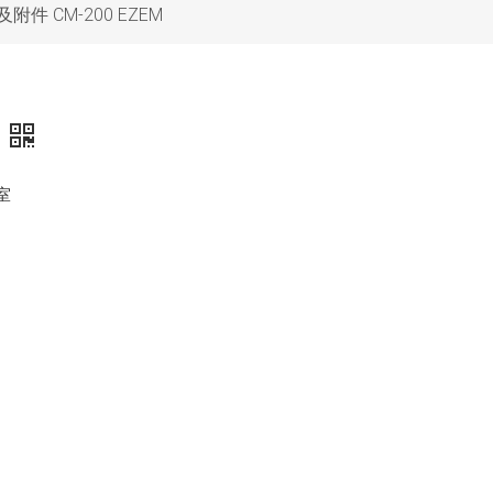
 CM-200 EZEM
室